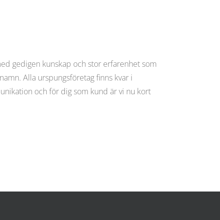
med gedigen kunskap och stor erfarenhet som
amn. Alla urspungsföretag finns kvar i
unikation och för dig som kund är vi nu kort