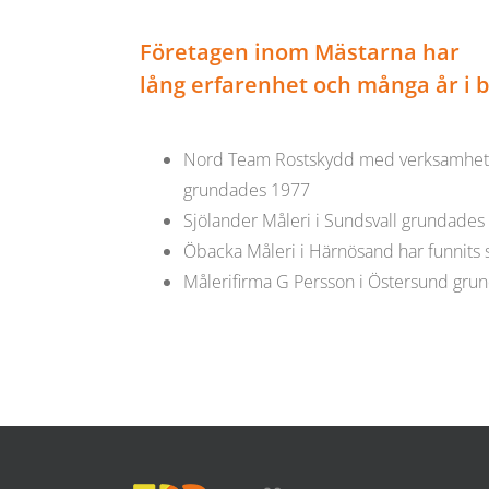
Företagen inom Mästarna har
lång erfarenhet och många år i 
Nord Team Rostskydd med verksamhet i
grundades 1977
Sjölander Måleri i Sundsvall grundades
Öbacka Måleri i Härnösand har funnits
Målerifirma G Persson i Östersund gr