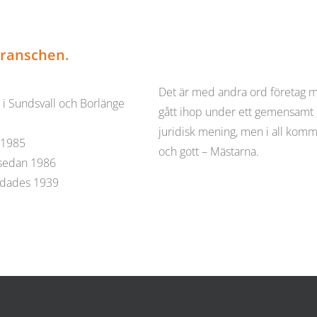
branschen.
Det är med andra ord företag 
 Sundsvall och Borlänge
gått ihop under ett gemensamt n
juridisk mening, men i all komm
 1985
och gott – Mästarna.
 sedan 1986
undades 1939