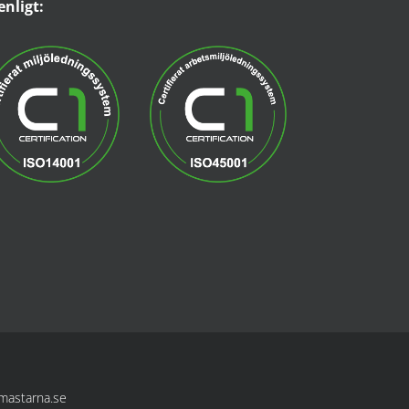
enligt:
mastarna.se