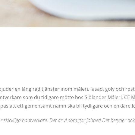
bjuder en lång rad tjänster inom måleri, fasad, golv och ro
ntverkare som du tidigare mötte hos Sjölander Måleri, CE Må
as att ett gemensamt namn ska bli tydligare och enklare f
 skickliga hantverkare. Det är vi som gör jobbet! Det betyder ocks