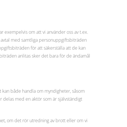
lar exempelvis om att vi använder oss av t.ex.
va avtal med samtliga personuppgifts­biträden
giftsbiträden för att säkerställa att de kan
biträden anlitas sker det bara för de ändamål
 Det kan både handla om myndigheter, såsom
er delas med en aktör som är självständigt
t, om det rör utredning av brott eller om vi