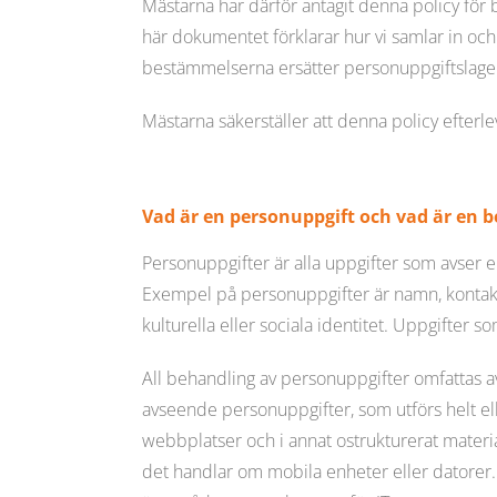
Mästarna har därför antagit denna policy för 
här dokumentet förklarar hur vi samlar in oc
bestämmelserna ersätter personuppgiftslagen
Mästarna säkerställer att denna policy efterlev
Vad är en personuppgift och vad är en 
Personuppgifter är alla uppgifter som avser en
Exempel på personuppgifter är namn, kontaktup
kulturella eller sociala identitet. Uppgifter 
All behandling av personuppgifter omfattas 
avseende personuppgifter, som utförs helt ell
webbplatser och i annat ostrukturerat materi
det handlar om mobila enheter eller datorer. De