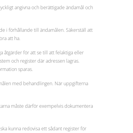
tryckligt angivna och berättigade ändamål och
 i förhållande till ändamålen. Säkerställ att
ra att ha.
ärder för att se till att felaktiga eller
ystem och register där adressen lagras.
formation sparas.
damålen med behandlingen. När uppgifterna
ästarna måste därför exempelvis dokumentera
ska kunna redovisa ett sådant register för