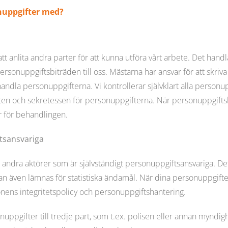
nuppgifter med?
att anlita andra parter för att kunna utföra vårt arbete. Det hand
personuppgiftsbiträden till oss. Mästarna har ansvar för att skri
ndla personuppgifterna. Vi kontrollerar självklart alla personupp
eten och sekretessen för personuppgifterna. När personuppgifts
r för behandlingen.
ftsansvariga
 andra aktörer som är självständigt personuppgifts­ansvariga.
kan även lämnas för statistiska ändamål. När dina personuppgift
onens integritetspolicy och personuppgiftshantering.
pgifter till tredje part, som t.ex. polisen eller annan myndighe