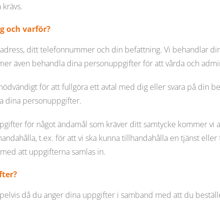
 krävs.
g och varför?
adress, ditt telefonnummer och din befattning. Vi behandlar dina
mer även behandla dina personuppgifter för att vårda och admin
dvändigt för att fullgöra ett avtal med dig eller svara på din be
la dina personuppgifter.
fter för något ändamål som kräver ditt samtycke kommer vi att
handahålla, t.ex. för att vi ska kunna tillhandahålla en tjänst elle
med att uppgifterna samlas in.
fter?
elvis då du anger dina uppgifter i samband med att du beställe