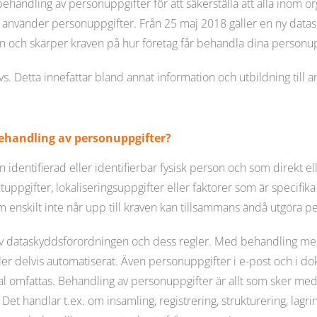
behandling av personuppgifter för att säkerställa att alla inom o
h använder personuppgifter. Från 25 maj 2018 gäller en ny data
 och skärper kraven på hur företag får behandla dina personup
s. Detta innefattar bland annat information och utbildning till a
behandling av personuppgifter?
 identifierad eller identifierbar fysisk person och som direkt ell
pgifter, lokaliseringsuppgifter eller faktorer som är specifika
som enskilt inte når upp till kraven kan tillsammans ändå utgöra 
av dataskyddsförordningen och dess regler. Med behandling men
er delvis automatiserat. Även personuppgifter i e-post och i dok
al omfattas. Behandling av personuppgifter är allt som sker me
t handlar t.ex. om insamling, registrering, strukturering, lagrin