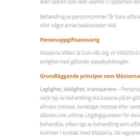
även sådant som sker utanför IT-systemen ses 
Behandling av personnummer får bara utföras 
eller något annat beaktansvärt skäl.
Personuppgiftsansvarig
Mästarna Måleri & Golv AB
, org. nr 556255-6
enlighet med gällande dataskyddsregler.
Grundläggande principer som Mästarna 
Laglighet, skälighet, transparens
– Personup
varje typ av behandling ska baseras på en gilti
allmänt intresse, berättigat intresse eller sa
således inte utföras. Utgångspunkten för de
behandlas, vilken typ av behandling som utf
kommer i kontakt med Mästarna. De registrer