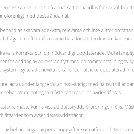
 endast samlas in och på annat sätt behandlas för särskilda, ut
 är oförenligt med dessa ändamål.
handlas ska vara adekvata, relevanta och inte alltför omfattande
h fråga inte efter information bara för att den kanske kan vara b
vara korrekta och om nödvändigt uppdaterade. Vidta lämpliga åtg
tiner för ändring av adress vid flytt med en sammanställning av s
 system i syfte att undvika felkällor och att icke uppdaterad in
 inte lagras under längre tid än nödvändigt med hänsyn till än
 innebär att de antingen måste raderas eller avidentifieras.
Mästarna måste kunna visa att dataskyddsförordningen följs. M
 åtgärder som avser dataskyddsfrågor.
typer av behandlingar av personuppgifter som utförs och Mästarna 