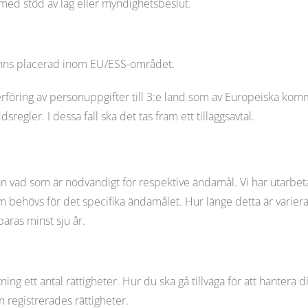
 med stöd av lag eller myndighetsbeslut.
finns placerad inom EU/ESS-området.
erföring av personuppgifter till 3:e land som av Europeiska kom
sregler. I dessa fall ska det tas fram ett tilläggsavtal.
n vad som är nödvändigt för respektive ändamål. Vi har utarbetat 
 behövs för det specifika ändamålet. Hur länge detta är variera
paras minst sju år.
?
ning ett antal rättigheter. Hur du ska gå tillväga för att hantera d
n registrerades rättigheter.