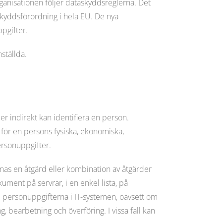
rganisationen följer dataskyddsreglerna. Det
skyddsförordning i hela EU. De nya
pgifter.
nställda.
er indirekt kan identifiera en person.
 för en persons fysiska, ekonomiska,
personuppgifter.
as en åtgärd eller kombination av åtgärder
ument på servrar, i en enkel lista, på
d personuppgifterna i IT-systemen, oavsett om
g, bearbetning och överföring. I vissa fall kan