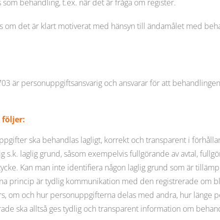
som behandling, t.ex. när det är fråga om register.
om det är klart motiverat med hänsyn till ändamålet med behand
703 är personuppgiftsansvarig och ansvarar för att behandlingen 
följer:
pgifter ska behandlas lagligt, korrekt och transparent i förhållan
g s.k. laglig grund, såsom exempelvis fullgörande av avtal, fullgör
mtycke. Kan man inte identifiera någon laglig grund som är tillä
nna princip är tydlig kommunikation med den registrerade om bl
örs, om och hur personuppgifterna delas med andra, hur länge 
ade ska alltså ges tydlig och transparent information om behan